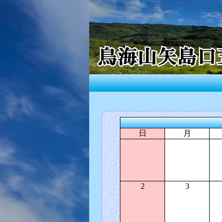
日
月
2
3